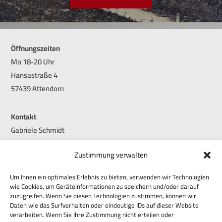
Öffnungszeiten
Mo 18-20 Uhr
Hansastraße 4
57439 Attendorn
Kontakt
Gabriele Schmidt
02722-634165
Zustimmung verwalten
info@heimatverein-attendorn.de
Um Ihnen ein optimales Erlebnis zu bieten, verwenden wir Technologien
Bankverbindung
wie Cookies, um Geräteinformationen zu speichern und/oder darauf
zuzugreifen. Wenn Sie diesen Technologien zustimmen, können wir
Sparkasse ALK
Daten wie das Surfverhalten oder eindeutige IDs auf dieser Website
DE314625163000000148
verarbeiten. Wenn Sie Ihre Zustimmung nicht erteilen oder